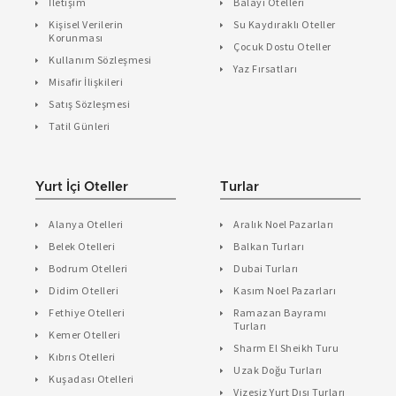
İletişim
Balayı Otelleri
Kişisel Verilerin
Su Kaydıraklı Oteller
Korunması
Çocuk Dostu Oteller
Kullanım Sözleşmesi
Yaz Fırsatları
Misafir İlişkileri
Satış Sözleşmesi
Tatil Günleri
Yurt İçi Oteller
Turlar
Alanya Otelleri
Aralık Noel Pazarları
Belek Otelleri
Balkan Turları
Bodrum Otelleri
Dubai Turları
Didim Otelleri
Kasım Noel Pazarları
Fethiye Otelleri
Ramazan Bayramı
Turları
Kemer Otelleri
Sharm El Sheikh Turu
Kıbrıs Otelleri
Uzak Doğu Turları
Kuşadası Otelleri
Vizesiz Yurt Dışı Turları