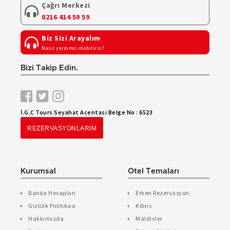
Çağrı Merkezi
0216 414 59 59
Biz Sizi Arayalım
Nasıl yardımcı olabiliriz?
Bizi Takip Edin.
İ.G.C Tours Seyahat Acentası Belge No : 6523
REZERVASYONLARIM
Kurumsal
Otel Temaları
Banka Hesapları
Erken Rezervasyon
Gizlilik Politikası
Kıbrıs
Hakkımızda
Maldivler