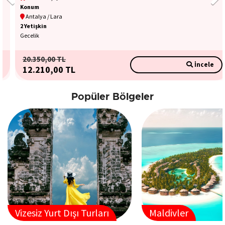
Konum
Antalya / Lara
2 Yetişkin
Gecelik
20.350
,00
TL
İncele
12.210
,00
TL
Popüler Bölgeler
Vizesiz Yurt Dışı Turları
Maldivler