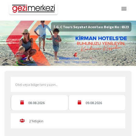
İ.G.C Tours Seyahat Acentası Belge No : 6523
2
Yetişkin