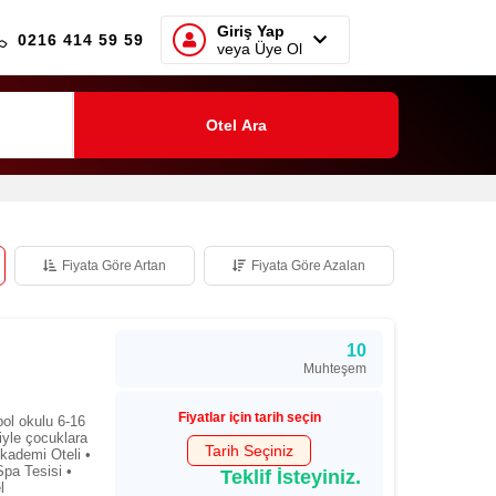
Giriş Yap
0216 414 59 59
veya Üye Ol
Otel Ara
Fiyata Göre Artan
Fiyata Göre Azalan
10
Muhteşem
Fiyatlar için tarih seçin
l okulu 6-16
iyle çocuklara
Tarih Seçiniz
Akademi Oteli •
pa Tesisi •
Teklif İsteyiniz.
l