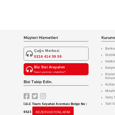
Müşteri Hizmetleri
Kurums
Banka
Çağrı Merkezi
Gizlili
0216 414 59 59
Hakkı
Biz Sizi Arayalım
İletişi
Nasıl yardımcı olabiliriz?
Kişisel
Korun
Bizi Takip Edin.
Kulla
Misafir
Satış 
Tatil G
İ.G.C Tours Seyahat Acentası Belge No :
6523
REZERVASYONLARIM