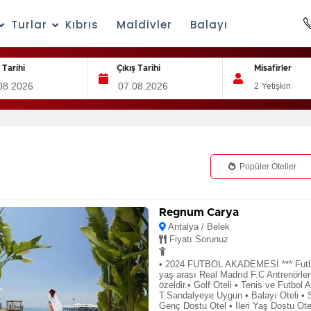
Turlar
Kıbrıs
Maldivler
Balayı
ş Tarihi
Çıkış Tarihi
Misafirler
2
Yetişkin
Popüler Oteller
Regnum Carya
Antalya / Belek
Fiyatı Sorunuz
• 2024 FUTBOL AKADEMESİ *** Futbo
yaş arası Real Madrıd F.C Antrenörler
özeldir.• Golf Oteli • Tenis ve Futbol 
T.Sandalyeye Uygun • Balayı Oteli • S
Genç Dostu Otel • İleri Yaş Dostu Ote