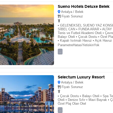
Sueno Hotels Deluxe Belek
Antalya / Belek
Fiyatı Sorunuz
• GELENEKSEL SUENO YAZ KONSE
SİBEL CAN • FUNDA ARAR • ALTAY • 
Tenis ve Futbol Akademi Oteli • Çevr
Balayı Oteli • Çocuk Dostu • Özel Pl
• Kapalı Isıtmalı Havuz • Açık Havuz
ParametreHatasiYetiskinYok
...
Selectum Luxury Resort
Antalya / Belek
Fiyatı Sorunuz
• Çocuk Dostu • Balayı Oteli • Spa Te
Oteli • Denize Sıfır • Mavi Bayrak • 
Özel Plaj Olan Otel
...