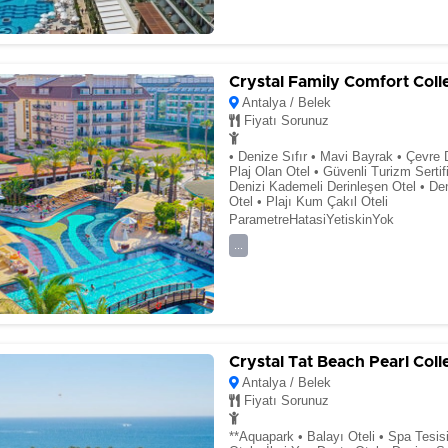
Crystal Family Comfort Coll
Antalya / Belek
Fiyatı Sorunuz
• Denize Sıfır • Mavi Bayrak • Çevre 
Plaj Olan Otel • Güvenli Turizm Sertifi
Denizi Kademeli Derinleşen Otel • De
Otel • Plajı Kum Çakıl Oteli
ParametreHatasiYetiskinYok
...
Crystal Tat Beach Pearl Coll
Antalya / Belek
Fiyatı Sorunuz
**Aquapark • Balayı Oteli • Spa Tesi