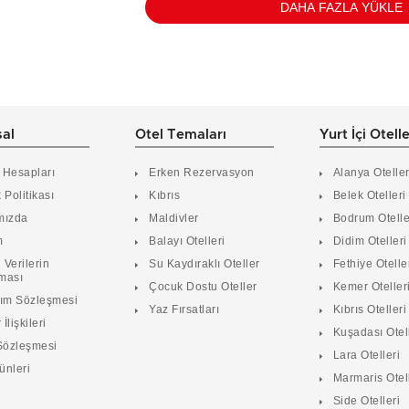
DAHA FAZLA YÜKLE
al
Otel Temaları
Yurt İçi Otell
 Hesapları
Erken Rezervasyon
Alanya Oteller
k Politikası
Kıbrıs
Belek Otelleri
mızda
Maldivler
Bodrum Otelle
m
Balayı Otelleri
Didim Otelleri
 Verilerin
Su Kaydıraklı Oteller
Fethiye Otelle
ması
Çocuk Dostu Oteller
Kemer Oteller
nım Sözleşmesi
Yaz Fırsatları
Kıbrıs Otelleri
 İlişkileri
Kuşadası Otel
Sözleşmesi
Lara Otelleri
ünleri
Marmaris Otel
Side Otelleri