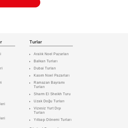
er
Turlar
i
Aralık Noel Pazarları
Balkan Turları
ri
Dubai Turları
Kasım Noel Pazarları
ri
Ramazan Bayramı
Turları
i
Sharm El Sheikh Turu
Uzak Doğu Turları
leri
Vizesiz Yurt Dışı
Turları
leri
Yılbaşı Dönemi Turları