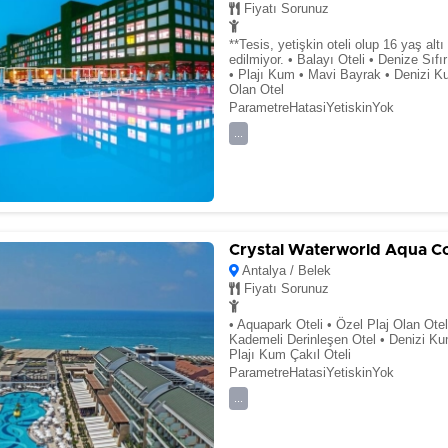
Fiyatı Sorunuz
**Tesis, yetişkin oteli olup 16 yaş alt
edilmiyor. • Balayı Oteli • Denize Sıfır
• Plajı Kum • Mavi Bayrak • Denizi K
Olan Otel
ParametreHatasiYetiskinYok
...
Crystal Waterworld Aqua Co
Antalya / Belek
Fiyatı Sorunuz
• Aquapark Oteli • Özel Plaj Olan Otel
Kademeli Derinleşen Otel • Denizi Ku
Plajı Kum Çakıl Oteli
ParametreHatasiYetiskinYok
...