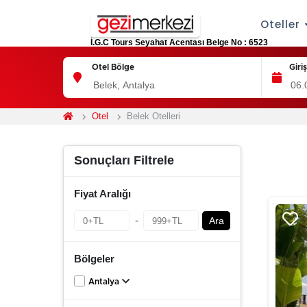
Oteller
İ.G.C Tours Seyahat Acentası Belge No : 6523
Otel Bölge
Giri
Otel
Belek Otelleri
Sonuçları Filtrele
Fiyat Aralığı
-
Ara
Bölgeler
Antalya