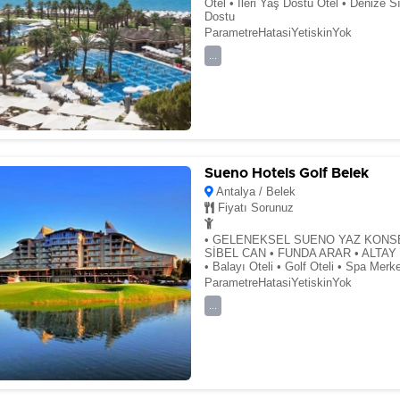
Otel • İleri Yaş Dostu Otel • Denize Sı
Dostu
ParametreHatasiYetiskinYok
...
Sueno Hotels Golf Belek
Antalya / Belek
Fiyatı Sorunuz
• GELENEKSEL SUENO YAZ KONSE
SİBEL CAN • FUNDA ARAR • ALTAY •
• Balayı Oteli • Golf Oteli • Spa Merk
ParametreHatasiYetiskinYok
...