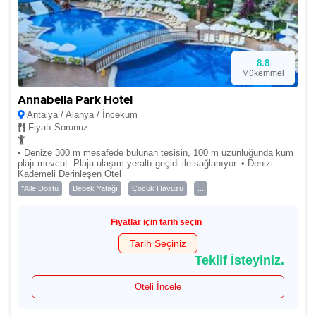
8.8
Mükemmel
Annabella Park Hotel
Antalya / Alanya / İncekum
Fiyatı Sorunuz
• Denize 300 m mesafede bulunan tesisin, 100 m uzunluğunda kum
plajı mevcut. Plaja ulaşım yeraltı geçidi ile sağlanıyor. • Denizi
Kademeli Derinleşen Otel
*Aile Dostu
Bebek Yatağı
Çocuk Havuzu
...
Fiyatlar için tarih seçin
Tarih Seçiniz
Teklif İsteyiniz.
Oteli İncele