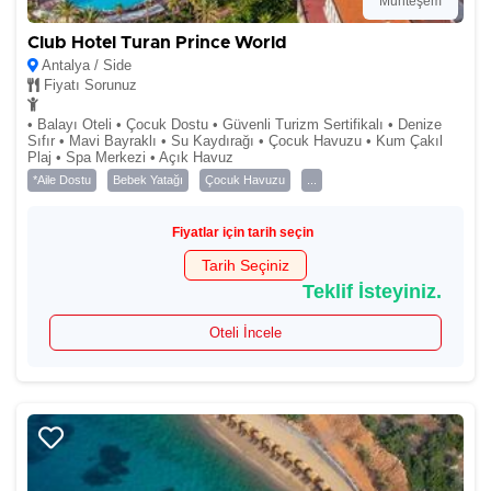
Muhteşem
Club Hotel Turan Prince World
Antalya / Side
Fiyatı Sorunuz
• Balayı Oteli • Çocuk Dostu • Güvenli Turizm Sertifikalı • Denize
Sıfır • Mavi Bayraklı • Su Kaydırağı • Çocuk Havuzu • Kum Çakıl
Plaj • Spa Merkezi • Açık Havuz
*Aile Dostu
Bebek Yatağı
Çocuk Havuzu
...
Fiyatlar için tarih seçin
Tarih Seçiniz
Teklif İsteyiniz.
Oteli İncele