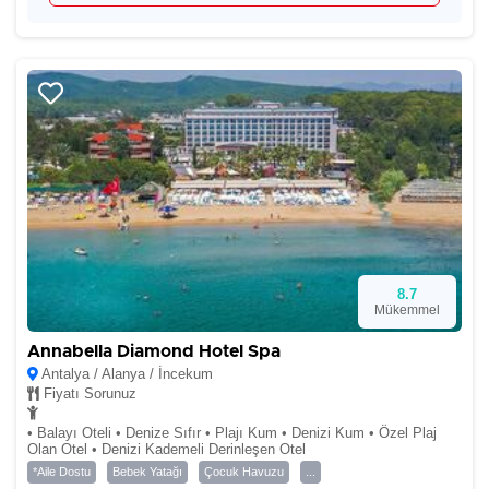
8.7
Mükemmel
Annabella Diamond Hotel Spa
Antalya / Alanya / İncekum
Fiyatı Sorunuz
• Balayı Oteli • Denize Sıfır • Plajı Kum • Denizi Kum • Özel Plaj
Olan Otel • Denizi Kademeli Derinleşen Otel
*Aile Dostu
Bebek Yatağı
Çocuk Havuzu
...