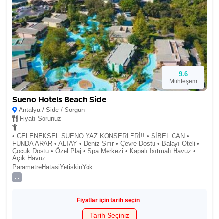
9.6
Muhteşem
Sueno Hotels Beach Side
Antalya / Side / Sorgun
Fiyatı Sorunuz
• GELENEKSEL SUENO YAZ KONSERLERİ!! • SİBEL CAN •
FUNDA ARAR • ALTAY • Deniz Sıfır • Çevre Dostu • Balayı Oteli •
Çocuk Dostu • Özel Plaj • Spa Merkezi • Kapalı Isıtmalı Havuz •
Açık Havuz
ParametreHatasiYetiskinYok
...
Fiyatlar için tarih seçin
Tarih Seçiniz