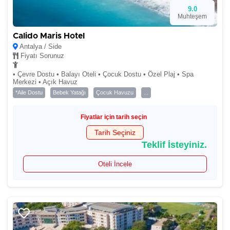
9.0
Muhteşem
Calido Maris Hotel
Antalya / Side
Fiyatı Sorunuz
• Çevre Dostu • Balayı Oteli • Çocuk Dostu • Özel Plaj • Spa
Merkezi • Açık Havuz
*Aile Dostu
Bebek Yatağı
Çocuk Havuzu
...
Fiyatlar için tarih seçin
Tarih Seçiniz
Teklif İsteyiniz.
Oteli İncele