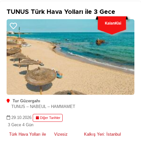
TUNUS Türk Hava Yolları ile 3 Gece
KalanKisi
Tur Güzergahı
TUNUS – NABEUL – HAMMAMET
29.10.2026
Diğer Tarihler
3 Gece 4 Gün
Türk Hava Yolları ile
Vizesiz
Kalkış Yeri: İstanbul