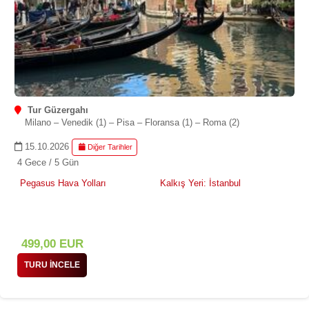
Tur Güzergahı
Milano – Venedik (1) – Pisa – Floransa (1) – Roma (2)
15.10.2026
Diğer Tarihler
4 Gece / 5 Gün
Pegasus Hava Yolları
Kalkış Yeri: İstanbul
499
,00
EUR
TURU İNCELE