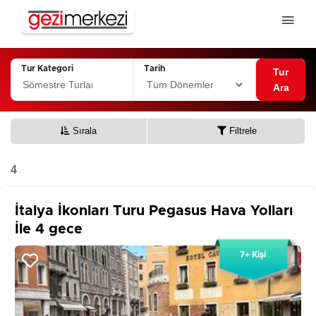
Tur Kategori
Tarih
Tur
Ara
Sırala
Filtrele
4
İtalya İkonları Turu Pegasus Hava Yolları
İle 4 gece
7+ Kişi