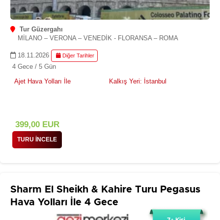
Tur Güzergahı
MİLANO – VERONA – VENEDİK - FLORANSA – ROMA
18.11.2026
Diğer Tarihler
4 Gece / 5 Gün
Ajet Hava Yolları İle
Kalkış Yeri: İstanbul
399
,00
EUR
TURU İNCELE
Sharm El Sheikh & Kahire Turu Pegasus
Hava Yolları İle 4 Gece