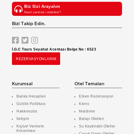
Biz Sizi Arayalım
Nasıl yardımcı olabiliriz?
Bizi Takip Edin.
İ.G.C Tours Seyahat Acentası Belge No : 6523
REZERVASYONLARIM
Kurumsal
Otel Temaları
Banka Hesapları
Erken Rezervasyon
Gizlilik Politikası
Kıbrıs
Hakkımızda
Maldivler
İletişim
Balayı Otelleri
Kişisel Verilerin
Su Kaydıraklı Oteller
Korunması
Çocuk Dostu Oteller