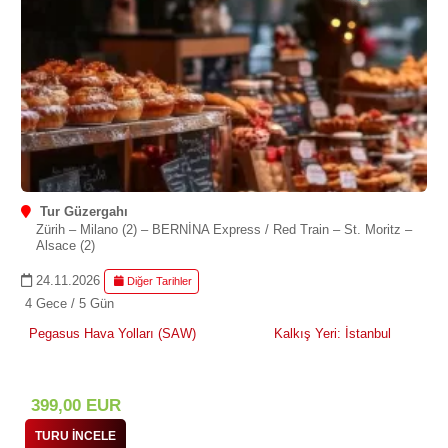
Tur Güzergahı
Zürih – Milano (2) – BERNİNA Express / Red Train – St. Moritz –
Alsace (2)
24.11.2026
Diğer Tarihler
4 Gece / 5 Gün
Pegasus Hava Yolları (SAW)
Kalkış Yeri: İstanbul
399
,00
EUR
TURU İNCELE