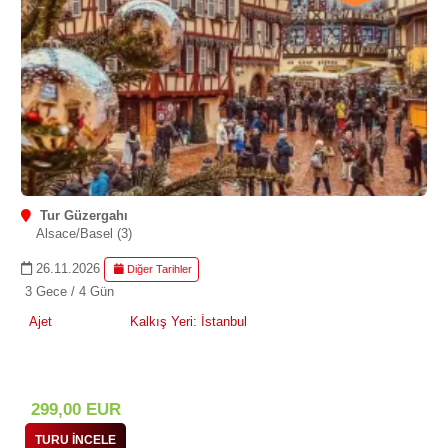
Tur Güzergahı
Alsace/Basel (3)
26.11.2026
Diğer Tarihler
3 Gece / 4 Gün
Ajet
Kalkış Yeri: İstanbul
299
,00
EUR
TURU İNCELE