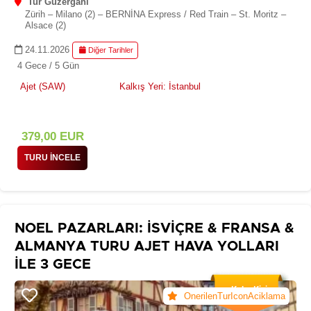
Tur Güzergahı
Zürih – Milano (2) – BERNİNA Express / Red Train – St. Moritz –
Alsace (2)
24.11.2026
Diğer Tarihler
4 Gece / 5 Gün
Ajet (SAW)
Kalkış Yeri: İstanbul
379
,00
EUR
TURU İNCELE
NOEL PAZARLARI: İSVİÇRE & FRANSA &
ALMANYA TURU AJET HAVA YOLLARI
İLE 3 GECE
KalanKisi
OnerilenTurIconAciklama