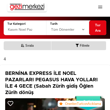
Tur Kategori
Tarih
Tur
Ara
Sırala
Filtrele
4
BERNİNA EXPRESS İLE NOEL
PAZARLARI PEGASUS HAVA YOLLARI
İLE 4 GECE (Sabah Zürih gidiş Öğlen
Zürih dönüş
7+ Kişi
OnerilenTurIconAciklama