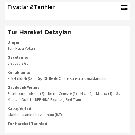
Fiyatlar &Tarihler
Tur Hareket Detayları
Ulaşım:
Türk Hava Yolları
Geceleme:
6 Gece / 7 Gün
Konaklama:
3 & 4 Yıldızlı Şehir Dışı Otellerde Oda + Kahvaltı konaklamalar
Gezilecek Yerler:
Strasbourg – Alsace (2) – Bern – Cenevre (1) – Nice (2) – Milano (1) – St.
Moritz – Outlet – BERNİNA Express / Red Train
Kalkış Yerleri:
İstanbul İstanbul Havalimanı (IST)
Tur Hareket Tarihleri: