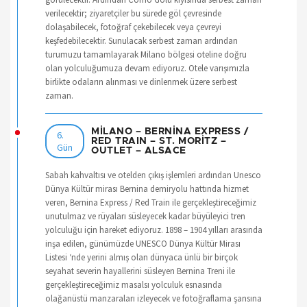
verilecektir; ziyaretçiler bu sürede göl çevresinde
dolaşabilecek, fotoğraf çekebilecek veya çevreyi
keşfedebilecektir. Sunulacak serbest zaman ardından
turumuzu tamamlayarak Milano bölgesi oteline doğru
olan yolculuğumuza devam ediyoruz. Otele varışımızla
birlikte odaların alınması ve dinlenmek üzere serbest
zaman.
MİLANO – BERNİNA EXPRESS /
6.
RED TRAIN – ST. MORİTZ –
Gün
OUTLET – ALSACE
Sabah kahvaltısı ve otelden çıkış işlemleri ardından Unesco
Dünya Kültür mirası Bernina demiryolu hattında hizmet
veren, Bernina Express / Red Train ile gerçekleştireceğimiz
unutulmaz ve rüyaları süsleyecek kadar büyüleyici tren
yolculuğu için hareket ediyoruz. 1898 – 1904 yılları arasında
inşa edilen, günümüzde UNESCO Dünya Kültür Mirası
Listesi ‘nde yerini almış olan dünyaca ünlü bir birçok
seyahat severin hayallerini süsleyen Bernina Treni ile
gerçekleştireceğimiz masalsı yolculuk esnasında
olağanüstü manzaraları izleyecek ve fotoğraflama şansına