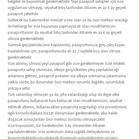
belgeler ile başvurmak gerekmektedir. Yeşil pasaport sahipleri için vize
uygulaması olmayıp, seyahat bitiş tarihinden itibaren en az 6 ay geçerli
pasaport yeterlidir.
Gidilecek tur bakımından mevcut vizesi olan ya da Gezi merkezi aracılığı
ile herhangi bir vize başvurusu yapmayacak olan misafirlerimizin
pasaportlarının da seyahat bitiş tarihinden itibaren en az 6 ay geçerli
olması gerekmektedir.
Gümrük geçişlerinde/sınır kapılarında, pasaportunuza giriş-çıkış kaşesi
basılabilmesi için, pasaportunuzda en az 2 sayfalık boş alan olması
gerekmektedir.
Vize alınmış olması/yeşil pasaport gibi vize gerektirmeyen özel nitelikli
pasaporta sahip olunması, ülkeye giriş/ülkeden çıkış yapılabileceği
anlamına gelmez, pasaport polisinin sizi ülkeye sokmama/çıkarmama
yetkisi vardır, bu durumdan Gezi merkezi sorumlu değildir, sorumluluk
yolcuya aittir.
Türk vatandaşı olmayan ya da çifte vatandaşlığı olup da diğer ülke
pasaportunu kullanarak tura katılacak olan misafirlerimizin; seyahat
edilecek ülkenin, kullanacakları pasaporta uyguladığı vize prosedürünü
ilgili konsolosluklara bizzat danışmaları gerekmektedir, aksi halde
doğacak sonuçlardan Gezi merkezi sorumlu olmayacaktır.
Vize başvuruları, tur hareketinden 3 ay öncesinden itibaren
yapılabilmektedir. Vize sürecinizin daha sağlıklı ilerleyebilmesi ve
konsolosluklarda oluşabilecek dönemsel yoğunluklardan ve/veya