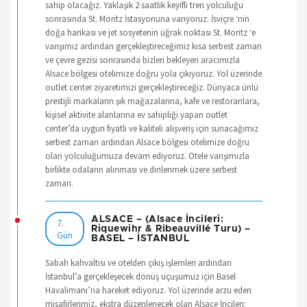
sahip olacağız. Yaklaşık 2 saatlik keyifli tren yolculuğu
sonrasında St. Moritz İstasyonuna varıyoruz. İsviçre ‘nin
doğa harikası ve jet sosyetenin uğrak noktası St. Moritz ‘e
varışımız ardından gerçekleştireceğimiz kısa serbest zaman
ve çevre gezisi sonrasında bizleri bekleyen aracımızla
Alsace bölgesi otelimize doğru yola çıkıyoruz. Yol üzerinde
outlet center ziyaretimizi gerçekleştireceğiz. Dünyaca ünlü
prestijli markaların şık mağazalarına, kafe ve restoranlara,
kişisel aktivite alanlarına ev sahipliği yapan outlet
center’da uygun fiyatlı ve kaliteli alışveriş için sunacağımız
serbest zaman ardından Alsace bölgesi otelimize doğru
olan yolculuğumuza devam ediyoruz. Otele varışımızla
birlikte odaların alınması ve dinlenmek üzere serbest
zaman.
ALSACE – (Alsace İncileri:
7.
Riquewihr & Ribeauvillé Turu) –
Gün
BASEL – İSTANBUL
Sabah kahvaltısı ve otelden çıkış işlemleri ardından
İstanbul’a gerçekleşecek dönüş uçuşumuz için Basel
Havalimanı’na hareket ediyoruz. Yol üzerinde arzu eden
misafirlerimiz, ekstra düzenlenecek olan Alsace İncileri: