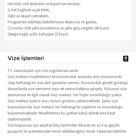
Her türlü otel ekstraları ve kişisel harcamalar,
İç hat bağlantı uçak bileti,
Öğle ve akşam yemekleri,
Programda belirtilen/belirtilmeyen ekstra tur ve geziler,
(Zorunlu) Otel şehir konaklama ve şehir giriş vergileri (60 Euro)
(İsteğe bağlı) şoför bahşişleri (5 Euro)
Vize İşlemleri
T.C vatandaşları için vize uygulaması vardır.
Gezi merkezi misafirlerimiz ile konsolosluk arasında aracı konumunda
olup herhangi bir vize alım garantisi vermez. Konsolosluk gerekli gördüğü
durumlarda vize vermeme veya ret verme hakkına sahiptir, Yolcunun vize
alamaması ile ilgili olarak Gezi merkezi`nin hiçbir sorumluluğu yoktur.
Gezi merkezi sadece aracı kurum görevini üstlenmektedir. Şahsi vize
başvurularında Gezi merkezi’nin herhangi bir yaptırımı ve sorumluluğu
bulunmamaktadır. Misafirlerimiz bu şartları kabul ederek tura kayıt
yaptırmışlardır.
Vize başvurusu için seyahat bitiş tarihinden itibaren en az 6 ay geçerli
pasaport ile acentemizden temin edebileceğiniz evrak listesinde belirtilen