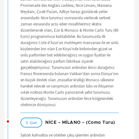
Promenade des Anglais caddesi, Nice Limanı, Massena
Meydanı, Çicek Pazarı, Adliye Sarayı görülecek yerler
arasındadır. Nice turumuz sonrasında verilecek serbest
zaman esnasında arzu eden misafirlerimiz ekstra
düzenlenecek olan, Eze & Monaco & Monte Carlo Turu (80
Euro) programımıza katılabilirler. Bu turumuzda ilk
durağımız Cote d’Azur‘un muhteşem manzarası ile en ünlü
köylerinden biri olan Eze Köyü‘nde birbirinden güzel ve
ünlü parfümleri test edebileceğiniz ve uygun fiyatlar ile
satın alabileceğiniz parfüm fabrikası ziyareti
gerçekleştiriyoruz. Turumuzun ardından ikinci durağımız
Fransız Rivierasında bulanan Vatikan’dan sonra Dünya’nın
en küçük devleti olan ,masallar krallığı Monaco ülkesine
hareket edecek ve varışımızın ardından lüks ve ihtişamın
odak noktası Monte Carlo panoramik şehir turumuzu
düzenleyeceğiz. Turumuzun ardından Nice bölgesindeki
otelimize dönüyoruz.
5. Gün
NİCE – MİLANO – (Como Turu)
Sabah kahvaltısı ve otelden çıkış işlemleri ardından