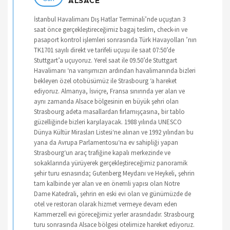
ALSACE
İstanbul Havalimanı Dış Hatlar Terminali’nde uçuştan 3
saat önce gerçekleştireceğimiz bagaj teslim, check-in ve
pasaport kontrol işlemleri sonrasında Türk Havayolları ’nın
TK1701 sayılı direkt ve tarifeli uçuşu ile saat 07:50’de
Stuttgart’a uçuyoruz. Yerel saat ile 09.50’de Stuttgart
Havalimanı ‘na varışımızın ardından havalimanında bizleri
bekleyen özel otobüsümüz ile Strasbourg ‘a hareket
ediyoruz. Almanya, İsviçre, Fransa sınırında yer alan ve
aynı zamanda Alsace bölgesinin en büyük şehri olan
Strasbourg adeta masallardan fırlamışçasına, bir tablo
güzelliğinde bizleri karşılayacak. 1988 yılında UNESCO
Dünya Kültür Mirasları Listesi‘ne alınan ve 1992 yılından bu
yana da Avrupa Parlamentosu‘na ev sahipliği yapan
Strasbourg‘un araç trafiğine kapalı merkezinde ve
sokaklarında yürüyerek gerçekleştireceğimiz panoramik
şehir turu esnasında; Gutenberg Meydanı ve Heykeli, şehrin
tam kalbinde yer alan ve en önemli yapısı olan Notre
Dame Katedrali, şehrin en eski evi olan ve günümüzde de
otel ve restoran olarak hizmet vermeye devam eden
Kammerzell evi göreceğimiz yerler arasındadır. Strasbourg
turu sonrasında Alsace bölgesi otelimize hareket ediyoruz.