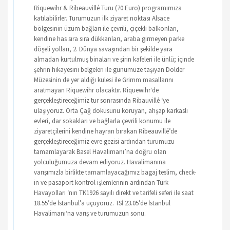
Riquewihr & Ribeauvillé Turu (70 Euro) programımıza
katılabilirler. Turumuzun ilk ziyaret noktası Alsace
bölgesinin üzüm bağları ile çevrili, çiçekli balkonları,
kendine has sıra sıra dükkanları, araba girmeyen parke
döşeli yolları, 2. Dünya savaşından bir şekilde yara
almadan kurtulmuş binaları ve şirin kafeleri ile ünlü; içinde
şehrin hikayesini belgeleri ile günümüze taşıyan Dolder
Müzesinin de yer aldığı kulesi ile Grimm masallarını
aratmayan Riquewihr olacaktır. Riquewihr‘de
gerçekleştireceğimiz tur sonrasında Ribauvillé ‘ye
ulaşıyoruz. Orta Çağ dokusunu koruyan, ahşap karkaslı
evleri, dar sokakları ve bağlarla çevrili konumu ile
ziyaretçilerini kendine hayran bırakan Ribeauvillé’de
gerçekleştireceğimiz evre gezisi ardından turumuzu
tamamlayarak Basel Havalimanı’na doğru olan
yolculuğumuza devam ediyoruz. Havalimanına
varışımızla birlikte tamamlayacağımız bagaj teslim, check-
in ve pasaport kontrol işlemlerinin ardından Türk
Havayolları ‘nın TK1926 sayılı direkt ve tarifeli seferi ile saat
18.55’de İstanbul’a uçuyoruz. TSİ 23.05’de İstanbul
Havalimanı‘na varış ve turumuzun sonu.