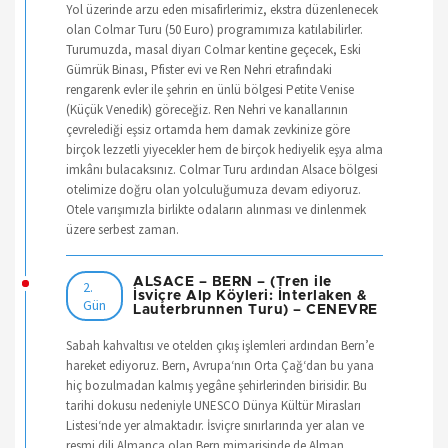
Yol üzerinde arzu eden misafirlerimiz, ekstra düzenlenecek
olan Colmar Turu (50 Euro) programımıza katılabilirler.
Turumuzda, masal diyarı Colmar kentine geçecek, Eski
Gümrük Binası, Pfister evi ve Ren Nehri etrafındaki
rengarenk evler ile şehrin en ünlü bölgesi Petite Venise
(Küçük Venedik) göreceğiz. Ren Nehri ve kanallarının
çevrelediği eşsiz ortamda hem damak zevkinize göre
birçok lezzetli yiyecekler hem de birçok hediyelik eşya alma
imkânı bulacaksınız. Colmar Turu ardından Alsace bölgesi
otelimize doğru olan yolculuğumuza devam ediyoruz.
Otele varışımızla birlikte odaların alınması ve dinlenmek
üzere serbest zaman.
ALSACE – BERN – (Tren ile
2.
İsviçre Alp Köyleri: İnterlaken &
Gün
Lauterbrunnen Turu) – CENEVRE
Sabah kahvaltısı ve otelden çıkış işlemleri ardından Bern’e
hareket ediyoruz. Bern, Avrupa‘nın Orta Çağ‘dan bu yana
hiç bozulmadan kalmış yegâne şehirlerinden birisidir. Bu
tarihi dokusu nedeniyle UNESCO Dünya Kültür Mirasları
Listesi‘nde yer almaktadır. İsviçre sınırlarında yer alan ve
resmi dili Almanca olan Bern mimarisinde de Alman