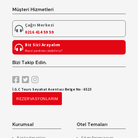
Müşteri Hizmetleri
Çağrı Merkezi
0216 414 59 59
Biz Sizi Arayalım
Nasıl yardımcı olabiliriz?
Bizi Takip Edin.
İ.G.C Tours Seyahat Acentası Belge No : 6523
REZERVASYONLARIM
Kurumsal
Otel Temaları
Banka Hesapları
Erken Rezervasyon