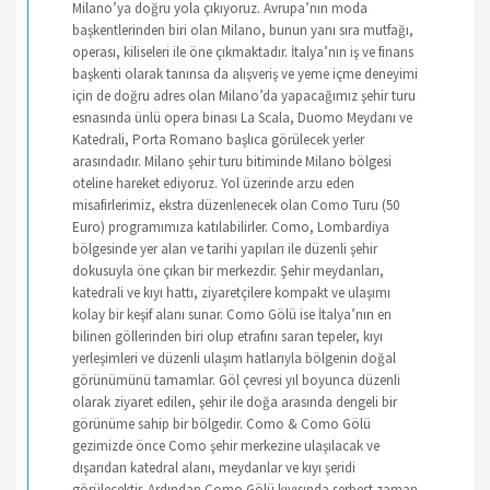
Milano’ya doğru yola çıkıyoruz. Avrupa’nın moda
başkentlerinden biri olan Milano, bunun yanı sıra mutfağı,
operası, kiliseleri ile öne çıkmaktadır. İtalya’nın iş ve finans
başkenti olarak tanınsa da alışveriş ve yeme içme deneyimi
için de doğru adres olan Milano’da yapacağımız şehir turu
esnasında ünlü opera binası La Scala, Duomo Meydanı ve
Katedrali, Porta Romano başlıca görülecek yerler
arasındadır. Milano şehir turu bitiminde Milano bölgesi
oteline hareket ediyoruz. Yol üzerinde arzu eden
misafirlerimiz, ekstra düzenlenecek olan Como Turu (50
Euro) programımıza katılabilirler. Como, Lombardiya
bölgesinde yer alan ve tarihi yapıları ile düzenli şehir
dokusuyla öne çıkan bir merkezdir. Şehir meydanları,
katedrali ve kıyı hattı, ziyaretçilere kompakt ve ulaşımı
kolay bir keşif alanı sunar. Como Gölü ise İtalya’nın en
bilinen göllerinden biri olup etrafını saran tepeler, kıyı
yerleşimleri ve düzenli ulaşım hatlarıyla bölgenin doğal
görünümünü tamamlar. Göl çevresi yıl boyunca düzenli
olarak ziyaret edilen, şehir ile doğa arasında dengeli bir
görünüme sahip bir bölgedir. Como & Como Gölü
gezimizde önce Como şehir merkezine ulaşılacak ve
dışarıdan katedral alanı, meydanlar ve kıyı şeridi
görülecektir. Ardından Como Gölü kıyısında serbest zaman