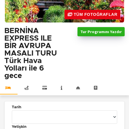
TÜM FOTOĞRAFLAR
BERNİNA
Tur Programını Yazdır
EXPRESS ILE
BİR AVRUPA
MASALI TURU
Türk Hava
Yolları ile 6
gece
Tarih
Yetişkin