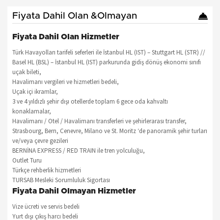
Fiyata Dahil Olan &Olmayan
Fiyata Dahil Olan Hizmetler
Türk Havayolları tarifeli seferleri ile İstanbul HL (IST) – Stuttgart HL (STR) //
Basel HL (BSL) – İstanbul HL (IST) parkurunda gidiş dönüş ekonomi sınıfı
uçak bileti,
Havalimanı vergileri ve hizmetleri bedeli,
Uçak içi ikramlar,
3 ve 4 yıldızlı şehir dışı otellerde toplam 6 gece oda kahvaltı
konaklamalar,
Havalimanı / Otel / Havalimanı transferleri ve şehirlerarası transfer,
Strasbourg, Bern, Cenevre, Milano ve St. Moritz ‘de panoramik şehir turları
ve/veya çevre gezileri
BERNİNA EXPRESS / RED TRAIN ile tren yolculuğu,
Outlet Turu
Türkçe rehberlik hizmetleri
TURSAB Mesleki Sorumluluk Sigortası
Fiyata Dahil Olmayan Hizmetler
Vize ücreti ve servis bedeli
Yurt dışı çıkış harcı bedeli