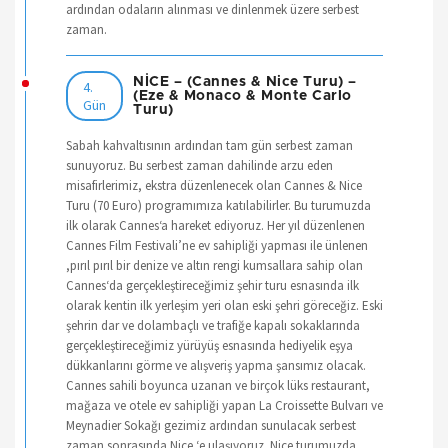
ardından odaların alınması ve dinlenmek üzere serbest
zaman.
NİCE – (Cannes & Nice Turu) –
4.
(Eze & Monaco & Monte Carlo
Gün
Turu)
Sabah kahvaltısının ardından tam gün serbest zaman
sunuyoruz. Bu serbest zaman dahilinde arzu eden
misafirlerimiz, ekstra düzenlenecek olan Cannes & Nice
Turu (70 Euro) programımıza katılabilirler. Bu turumuzda
ilk olarak Cannes‘a hareket ediyoruz. Her yıl düzenlenen
Cannes Film Festivali’ne ev sahipliği yapması ile ünlenen
,pırıl pırıl bir denize ve altın rengi kumsallara sahip olan
Cannes‘da gerçekleştireceğimiz şehir turu esnasında ilk
olarak kentin ilk yerleşim yeri olan eski şehri göreceğiz. Eski
şehrin dar ve dolambaçlı ve trafiğe kapalı sokaklarında
gerçekleştireceğimiz yürüyüş esnasında hediyelik eşya
dükkanlarını görme ve alışveriş yapma şansımız olacak.
Cannes sahili boyunca uzanan ve birçok lüks restaurant,
mağaza ve otele ev sahipliği yapan La Croissette Bulvarı ve
Meynadier Sokağı gezimiz ardından sunulacak serbest
zaman sonrasında Nice ‘e ulaşıyoruz. Nice turumuzda