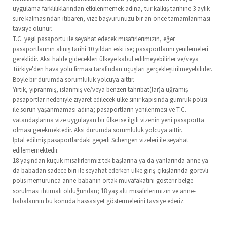
uygulama farklılıklarından etkilenmemek adına, tur kalkış tarihine 3 aylık
süre kalmasından itibaren, vize başvurunuzu bir an önce tamamlanması
tavsiye olunur.
T.C. yeşil pasaportu ile seyahat edecek misafirlerimizin, eğer
pasaportlarının alınış tarihi 10 yıldan eski ise; pasaportlarını yenilemeleri
gereklidir. Aksi halde gidecekleri ülkeye kabul edilmeyebilirler ve/veya
Türkiye'den hava yolu firması tarafından uçuşları gerçekleştirilmeyebilirler.
Böyle bir durumda sorumluluk yolcuya aittir.
Yırtık, yıpranmış, ıslanmış ve/veya benzeri tahribat(lar)a uğramış
pasaportlar nedeniyle ziyaret edilecek ülke sınır kapısında gümrük polisi
ile sorun yaşanmaması adına; pasaportların yenilenmesi ve T.C.
vatandaşlarına vize uygulayan bir ülke ise ilgili vizenin yeni pasaportta
olması gerekmektedir. Aksi durumda sorumluluk yolcuya aittir.
İptal edilmiş pasaportlardaki geçerli Schengen vizeleri ile seyahat
edilememektedir.
18 yaşından küçük misafirlerimiz tek başlarına ya da yanlarında anne ya
da babadan sadece biri ile seyahat ederken ülke giriş-çıkışlarında görevli
polis memurunca anne-babanın ortak muvafakatini gösterir belge
sorulması ihtimali olduğundan; 18 yaş altı misafirlerimizin ve anne-
babalarının bu konuda hassasiyet göstermelerini tavsiye ederiz.