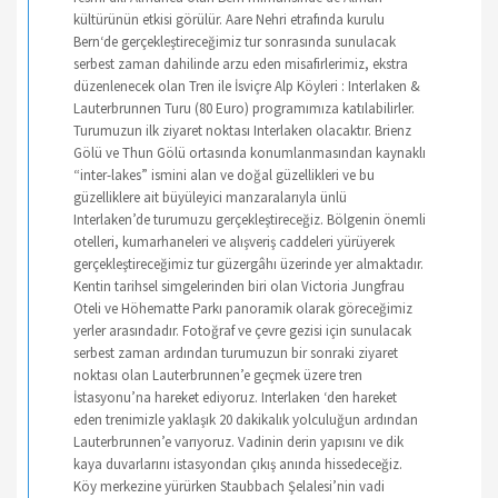
kültürünün etkisi görülür. Aare Nehri etrafında kurulu
Bern‘de gerçekleştireceğimiz tur sonrasında sunulacak
serbest zaman dahilinde arzu eden misafirlerimiz, ekstra
düzenlenecek olan Tren ile İsviçre Alp Köyleri : Interlaken &
Lauterbrunnen Turu (80 Euro) programımıza katılabilirler.
Turumuzun ilk ziyaret noktası Interlaken olacaktır. Brienz
Gölü ve Thun Gölü ortasında konumlanmasından kaynaklı
“inter-lakes” ismini alan ve doğal güzellikleri ve bu
güzelliklere ait büyüleyici manzaralarıyla ünlü
Interlaken’de turumuzu gerçekleştireceğiz. Bölgenin önemli
otelleri, kumarhaneleri ve alışveriş caddeleri yürüyerek
gerçekleştireceğimiz tur güzergâhı üzerinde yer almaktadır.
Kentin tarihsel simgelerinden biri olan Victoria Jungfrau
Oteli ve Höhematte Parkı panoramik olarak göreceğimiz
yerler arasındadır. Fotoğraf ve çevre gezisi için sunulacak
serbest zaman ardından turumuzun bir sonraki ziyaret
noktası olan Lauterbrunnen’e geçmek üzere tren
İstasyonu’na hareket ediyoruz. Interlaken ‘den hareket
eden trenimizle yaklaşık 20 dakikalık yolculuğun ardından
Lauterbrunnen’e varıyoruz. Vadinin derin yapısını ve dik
kaya duvarlarını istasyondan çıkış anında hissedeceğiz.
Köy merkezine yürürken Staubbach Şelalesi’nin vadi