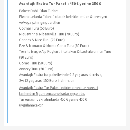
Avantajlı Ekstra Tur Paketi: 450 € yerine 350 €
Pakete Dahil Olan Turlar:
Ekstra turlarda “dahil” olarak belirtilen müze & ören yeri
ve/veya şehir giriş ücretleri
Colmar Turu (50 Euro)
Riquewihr & Ribeauville Turu (70 Euro)
Cannes & Nice Turu (70 Euro)
Eze & Monaco & Monte Carlo Turu (80 Euro)
Tren ile İsviçre Alp Köyleri : İnterlaken & Lauterbrunnen Turu
(80 Euro)
Como Turu (50 Euro)
Annecy Turu (50 Euro)
Avantajlı Ekstra tur paketlerinde 0-2 yaş arası ücretsiz,
2+/12 yaş arası 150 Euro İndirimlidir
Avantajlı Ekstra Tur Paketi İndirim oranı tur hareket
tarihinden 5 gün öncesine kadar geçerlidir.
Tur esnasındaki alımlarda 450 € yerine 400 €
uygulanacaktır.