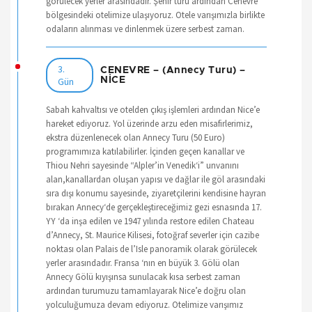
görülecek yerler arasındadır. Şehir turu ardından Cenevre
bölgesindeki otelimize ulaşıyoruz. Otele varışımızla birlikte
odaların alınması ve dinlenmek üzere serbest zaman.
3.
CENEVRE – (Annecy Turu) –
Gün
NİCE
Sabah kahvaltısı ve otelden çıkış işlemleri ardından Nice’e
hareket ediyoruz. Yol üzerinde arzu eden misafirlerimiz,
ekstra düzenlenecek olan Annecy Turu (50 Euro)
programımıza katılabilirler. İçinden geçen kanallar ve
Thiou Nehri sayesinde “Alpler’in Venedik‘i” unvanını
alan,kanallardan oluşan yapısı ve dağlar ile göl arasındaki
sıra dışı konumu sayesinde, ziyaretçilerini kendisine hayran
bırakan Annecy‘de gerçekleştireceğimiz gezi esnasında 17.
YY ‘da inşa edilen ve 1947 yılında restore edilen Chateau
d’Annecy, St. Maurice Kilisesi, fotoğraf severler için cazibe
noktası olan Palais de l’Isle panoramik olarak görülecek
yerler arasındadır. Fransa ‘nın en büyük 3. Gölü olan
Annecy Gölü kıyışınsa sunulacak kısa serbest zaman
ardından turumuzu tamamlayarak Nice’e doğru olan
yolculuğumuza devam ediyoruz. Otelimize varışımız