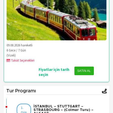
09.08.2026 hareketli
6 Gece / 7 Gün
(Vizeli)
Taksit Seçenekleri
Fiyatlar için tarih
SATIN AL
seçin
Tur Programı
İSTANBUL – STUTTGART –
1.
STRASBOURG – (Colmar Turu) –
Gün