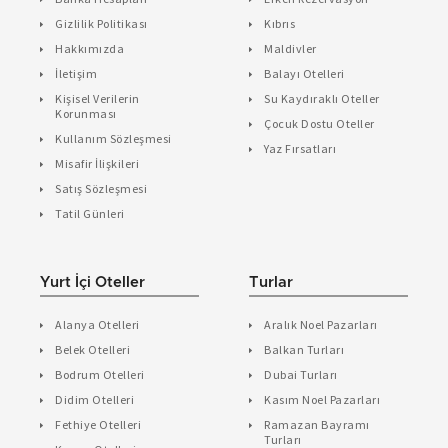
Gizlilik Politikası
Kıbrıs
Hakkımızda
Maldivler
İletişim
Balayı Otelleri
Kişisel Verilerin
Su Kaydıraklı Oteller
Korunması
Çocuk Dostu Oteller
Kullanım Sözleşmesi
Yaz Fırsatları
Misafir İlişkileri
Satış Sözleşmesi
Tatil Günleri
Yurt İçi Oteller
Turlar
Alanya Otelleri
Aralık Noel Pazarları
Belek Otelleri
Balkan Turları
Bodrum Otelleri
Dubai Turları
Didim Otelleri
Kasım Noel Pazarları
Fethiye Otelleri
Ramazan Bayramı
Turları