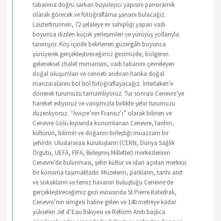
tabanına doğru sarkan büyüleyici yapısını panoramik
olarak görecek ve fotoğraflama şansını bulacağız.
Lauterbrunnen, 72 şelaleye ev sahipliği yapan vadi
boyunca dizilen küçük yerleşimleri ve yürüyüş yollarıyla
tanınıyor. Köy içinde belirlenen güzergâh boyunca
yürüyerek gerçekleştireceğimiz gezimizde, bölgenin
geleneksel chalet mimarisini, vadi tabanını çevreleyen
doğal oluşumları ve cenneti andıran harika doğal
manzaralarını bol bol fotoğraflayacağız. İnterlaken’e
dönerek turumuzu tamamlıyoruz. Tur sonrası Cenevre’ye
hareket ediyoruz ve varışımızla birlikte şehir turumuzu
düzenliyoruz. “İsviçre’nin Fransız’ı” olarak bilinen ve
Cenevre Gölü kıyısında konumlanan Cenevre, tarihin,
kültürün, bilimin ve doğanın birleştiği muazzam bir
şehirdir. Uluslararası kuruluşların (CERN, Dünya Sağlık
Örgütü, UEFA, FIFA, Birleşmiş Milletler) merkezlerinin
Cenevre’de bulunması, şehri kültür ve idari açıdan merkezi
bir konuma taşımaktadır. Müzelerin, parkların, tarihi anıt
ve sokakların ve temiz havanın buluştuğu Cenevre‘de
gerçekleştireceğimiz gezi esnasında St.Pierre Katedrali,
Cenevre’nin simgesi haline gelen ve 140 metreye kadar
yükselen Jet d’Eau fıskiyesi ve Reform Anıtı başlıca