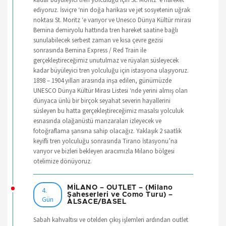
ediyoruz. İsviçre ‘nin doğa harikası ve jet sosyetenin uğrak
noktası St. Moritz ‘e varıyor ve Unesco Dünya Kültür mirası
Bernina demiryolu hattında tren hareket saatine bağlı
sunulabilecek serbest zaman ve kısa çevre gezisi
sonrasında Bernina Express / Red Train ile
gerçekleştireceğimiz unutulmaz ve rüyaları süsleyecek
kadar büyüleyici tren yolculuğu için istasyona ulaşıyoruz.
1898 – 1904 yılları arasında inşa edilen, günümüzde
UNESCO Dünya Kültür Mirası Listesi ‘nde yerini almış olan
dünyaca ünlü bir birçok seyahat severin hayallerini
süsleyen bu hatta gerçekleştireceğimiz masalsı yolculuk
esnasında olağanüstü manzaraları izleyecek ve
fotoğraflama şansına sahip olacağız. Yaklaşık 2 saatlik
keyifli tren yolculuğu sonrasında Tirano İstasyonu’na
varıyor ve bizleri bekleyen aracımızla Milano bölgesi
otelimize dönüyoruz.
MİLANO – OUTLET – (Milano
4.
Şaheserleri ve Como Turu) –
Gün
ALSACE/BASEL
Sabah kahvaltısı ve otelden çıkış işlemleri ardından outlet