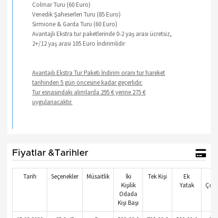
Colmar Turu (60 Euro)
Venedik Şaheserleri Turu (85 Euro)
Sirmione & Garda Turu (60 Euro)
Avantajlı Ekstra tur paketlerinde 0-2 yaş arası ücretsiz,
2+/12 yaş arası 105 Euro İndirimlidir
Avantajlı Ekstra Tur Paketi İndirim oranı tur hareket
tarihinden 5 gün öncesine kadar geçerlidir.
Tur esnasındaki alımlarda 295 € yerine 275 €
uygulanacaktır.
Fiyatlar &Tarihler
Tarih
Seçenekler
Müsaitlik
İki
Tek Kişi
Ek
1.
Kişilik
Yatak
Çoc
Odada
Kişi Başı