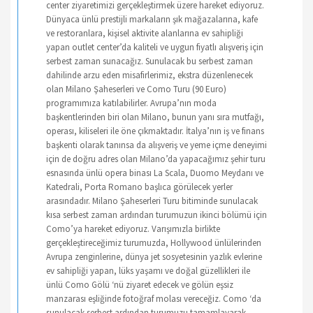
center ziyaretimizi gerçekleştirmek üzere hareket ediyoruz.
Dünyaca ünlü prestijli markaların şık mağazalarına, kafe
ve restoranlara, kişisel aktivite alanlarına ev sahipliği
yapan outlet center’da kaliteli ve uygun fiyatlı alışveriş için
serbest zaman sunacağız. Sunulacak bu serbest zaman
dahilinde arzu eden misafirlerimiz, ekstra düzenlenecek
olan Milano Şaheserleri ve Como Turu (90 Euro)
programımıza katılabilirler. Avrupa’nın moda
başkentlerinden biri olan Milano, bunun yanı sıra mutfağı,
operası, kiliseleri ile öne çıkmaktadır. İtalya’nın iş ve finans
başkenti olarak tanınsa da alışveriş ve yeme içme deneyimi
için de doğru adres olan Milano’da yapacağımız şehir turu
esnasında ünlü opera binası La Scala, Duomo Meydanı ve
Katedrali, Porta Romano başlıca görülecek yerler
arasındadır. Milano Şaheserleri Turu bitiminde sunulacak
kısa serbest zaman ardından turumuzun ikinci bölümü için
Como’ya hareket ediyoruz. Varışımızla birlikte
gerçekleştireceğimiz turumuzda, Hollywood ünlülerinden
Avrupa zenginlerine, dünya jet sosyetesinin yazlık evlerine
ev sahipliği yapan, lüks yaşamı ve doğal güzellikleri ile
ünlü Como Gölü ‘nü ziyaret edecek ve gölün eşsiz
manzarası eşliğinde fotoğraf molası vereceğiz. Como ‘da
sunulacak serbest ardından turumuzu tamamlayarak