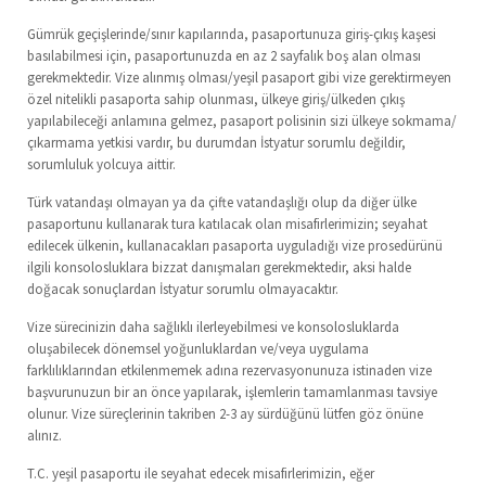
Gümrük geçişlerinde/sınır kapılarında, pasaportunuza giriş-çıkış kaşesi
basılabilmesi için, pasaportunuzda en az 2 sayfalık boş alan olması
gerekmektedir. Vize alınmış olması/yeşil pasaport gibi vize gerektirmeyen
özel nitelikli pasaporta sahip olunması, ülkeye giriş/ülkeden çıkış
yapılabileceği anlamına gelmez, pasaport polisinin sizi ülkeye sokmama/
çıkarmama yetkisi vardır, bu durumdan İstyatur sorumlu değildir,
sorumluluk yolcuya aittir.
Türk vatandaşı olmayan ya da çifte vatandaşlığı olup da diğer ülke
pasaportunu kullanarak tura katılacak olan misafirlerimizin; seyahat
edilecek ülkenin, kullanacakları pasaporta uyguladığı vize prosedürünü
ilgili konsolosluklara bizzat danışmaları gerekmektedir, aksi halde
doğacak sonuçlardan İstyatur sorumlu olmayacaktır.
Vize sürecinizin daha sağlıklı ilerleyebilmesi ve konsolosluklarda
oluşabilecek dönemsel yoğunluklardan ve/veya uygulama
farklılıklarından etkilenmemek adına rezervasyonunuza istinaden vize
başvurunuzun bir an önce yapılarak, işlemlerin tamamlanması tavsiye
olunur. Vize süreçlerinin takriben 2-3 ay sürdüğünü lütfen göz önüne
alınız.
T.C. yeşil pasaportu ile seyahat edecek misafirlerimizin, eğer