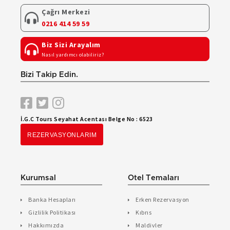
Çağrı Merkezi
0216 414 59 59
Biz Sizi Arayalım
Nasıl yardımcı olabiliriz?
Bizi Takip Edin.
İ.G.C Tours Seyahat Acentası Belge No : 6523
REZERVASYONLARIM
Kurumsal
Otel Temaları
Banka Hesapları
Erken Rezervasyon
Gizlilik Politikası
Kıbrıs
Hakkımızda
Maldivler