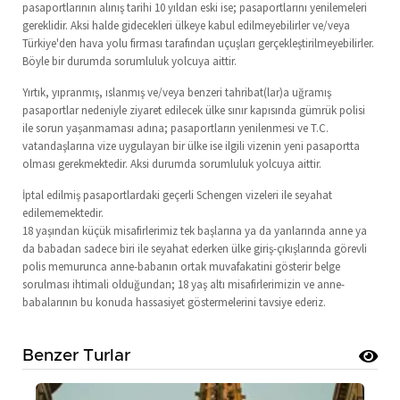
pasaportlarının alınış tarihi 10 yıldan eski ise; pasaportlarını yenilemeleri
gereklidir. Aksi halde gidecekleri ülkeye kabul edilmeyebilirler ve/veya
Türkiye'den hava yolu firması tarafından uçuşları gerçekleştirilmeyebilirler.
Böyle bir durumda sorumluluk yolcuya aittir.
Yırtık, yıpranmış, ıslanmış ve/veya benzeri tahribat(lar)a uğramış
pasaportlar nedeniyle ziyaret edilecek ülke sınır kapısında gümrük polisi
ile sorun yaşanmaması adına; pasaportların yenilenmesi ve T.C.
vatandaşlarına vize uygulayan bir ülke ise ilgili vizenin yeni pasaportta
olması gerekmektedir. Aksi durumda sorumluluk yolcuya aittir.
İptal edilmiş pasaportlardaki geçerli Schengen vizeleri ile seyahat
edilememektedir.
18 yaşından küçük misafirlerimiz tek başlarına ya da yanlarında anne ya
da babadan sadece biri ile seyahat ederken ülke giriş-çıkışlarında görevli
polis memurunca anne-babanın ortak muvafakatini gösterir belge
sorulması ihtimali olduğundan; 18 yaş altı misafirlerimizin ve anne-
babalarının bu konuda hassasiyet göstermelerini tavsiye ederiz.
Benzer Turlar