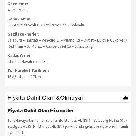
Geceleme:
4 Gece 5 Gün
Konaklama:
3 & 4 Yıldızlı Şehir Dışı Oteller ve Oda + Kahvaltı
Gezilecek Yerler:
Salzburg – Halstatt – Venedik (1) – Milano (2) – Outlet – BERNİNA Express /
Red Train – St. Moritz – Alsace/Basel (1) – Strasbourg
Kalkış Yerleri:
İstanbul Havalimanı (IST)
Tur Hareket Tarihleri:
15 Ağustos • 14 Ekim
Fiyata Dahil Olan &Olmayan
Fiyata Dahil Olan Hizmetler
Türk Havayolları tarifeli seferleri ile İstanbul HL (IST) – Salzburg HL (SZG) //
Stuttgart HL (STR) İstanbul HL (IST) parkurunda gidiş dönüş ekonomi sınıfı
uçak bileti,