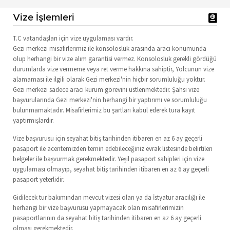
Vize İşlemleri
T.C vatandaşları için vize uygulaması vardır.
Gezi merkezi misafirlerimiz ile konsolosluk arasında aracı konumunda
olup herhangi bir vize alım garantisi vermez. Konsolosluk gerekli gördüğü
durumlarda vize vermeme veya ret verme hakkına sahiptir, Yolcunun vize
alamaması ile ilgili olarak Gezi merkezi'nin hiçbir sorumluluğu yoktur.
Gezi merkezi sadece aracı kurum görevini üstlenmektedir. Şahsi vize
başvurularında Gezi merkezi'nin herhangi bir yaptırımı ve sorumluluğu
bulunmamaktadır. Misafirlerimiz bu şartları kabul ederek tura kayıt
yaptırmışlardır.
Vize başvurusu için seyahat bitiş tarihinden itibaren en az 6 ay geçerli
pasaport ile acentemizden temin edebileceğiniz evrak listesinde belirtilen
belgeler ile başvurmak gerekmektedir. Yeşil pasaport sahipleri için vize
uygulaması olmayıp, seyahat bitiş tarihinden itibaren en az 6 ay geçerli
pasaport yeterlidir.
Gidilecek tur bakımından mevcut vizesi olan ya da İstyatur aracılığı ile
herhangi bir vize başvurusu yapmayacak olan misafirlerimizin
pasaportlarının da seyahat bitiş tarihinden itibaren en az 6 ay geçerli
olması gerekmektedir.