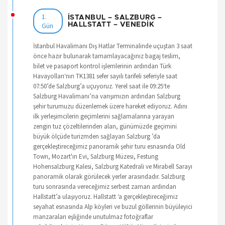
1.
İSTANBUL – SALZBURG –
Gün
HALLSTATT – VENEDİK
İstanbul Havalimanı Dış Hatlar Terminalinde uçuştan 3 saat
önce hazır bulunarak tamamlayacağınız bagaj teslim,
bilet ve pasaport kontrol işlemlerinin ardından Türk
Havayolları‘nın TK1381 sefer sayılı tarifeli seferiyle saat
07:50’de Salzburg’a uçuyoruz. Yerel saat ile 09:25‘te
Salzburg Havalimanı’na varışımızın ardından Salzburg
şehir turumuzu düzenlemek üzere hareket ediyoruz. Adını
ilk yerleşimcilerin geçimlerini sağlamalarına yarayan
zengin tuz çözeltilerinden alan, günümüzde geçimini
büyük ölçüde turizmden sağlayan Salzburg ’da
gerçekleştireceğimiz panoramik şehir turu esnasında Old
Town, Mozart'ın Evi, Salzburg Müzesi, Festung
Hohensalzburg Kalesi, Salzburg Katedrali ve Mirabell Sarayı
panoramik olarak görülecek yerler arasındadır. Salzburg
turu sonrasında vereceğimiz serbest zaman ardından
Hallstatt’a ulaşıyoruz. Hallstatt ‘a gerçekleştireceğimiz
seyahat esnasında Alp köyleri ve buzul göllerinin büyüleyici
manzaraları eşliğinde unutulmaz fotoğraflar