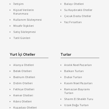
İletişim
Balayı Otelleri
Kişisel Verilerin
Su Kaydıraklı Oteller
Korunması
Çocuk Dostu Oteller
Kullanım Sözleşmesi
Yaz Fırsatları
Misafir İlişkileri
Satış Sözleşmesi
Tatil Günleri
Yurt İçi Oteller
Turlar
Alanya Otelleri
Aralık Noel Pazarları
Belek Otelleri
Balkan Turları
Bodrum Otelleri
Dubai Turları
Didim Otelleri
Kasım Noel Pazarları
Fethiye Otelleri
Ramazan Bayramı
Turları
Kemer Otelleri
Sharm El Sheikh Turu
Kıbrıs Otelleri
Uzak Doğu Turları
Kuşadası Otelleri