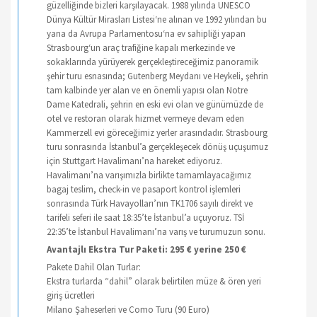
güzelliğinde bizleri karşılayacak. 1988 yılında UNESCO
Dünya Kültür Mirasları Listesi‘ne alınan ve 1992 yılından bu
yana da Avrupa Parlamentosu‘na ev sahipliği yapan
Strasbourg‘un araç trafiğine kapalı merkezinde ve
sokaklarında yürüyerek gerçekleştireceğimiz panoramik
şehir turu esnasında; Gutenberg Meydanı ve Heykeli, şehrin
tam kalbinde yer alan ve en önemli yapısı olan Notre
Dame Katedrali, şehrin en eski evi olan ve günümüzde de
otel ve restoran olarak hizmet vermeye devam eden
Kammerzell evi göreceğimiz yerler arasındadır. Strasbourg
turu sonrasında İstanbul’a gerçekleşecek dönüş uçuşumuz
için Stuttgart Havalimanı’na hareket ediyoruz.
Havalimanı’na varışımızla birlikte tamamlayacağımız
bagaj teslim, check-in ve pasaport kontrol işlemleri
sonrasında Türk Havayolları’nın TK1706 sayılı direkt ve
tarifeli seferi ile saat 18:35’te İstanbul’a uçuyoruz. TSİ
22:35’te İstanbul Havalimanı’na varış ve turumuzun sonu.
Avantajlı Ekstra Tur Paketi: 295 € yerine 250 €
Pakete Dahil Olan Turlar:
Ekstra turlarda “dahil” olarak belirtilen müze & ören yeri
giriş ücretleri
Milano Şaheserleri ve Como Turu (90 Euro)