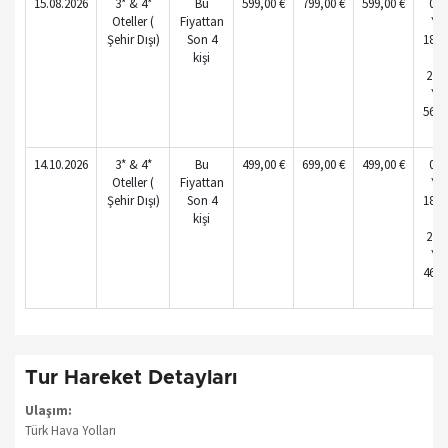
15.08.2026
3* & 4*
Bu
599
,00
€
799
,00
€
599
,00
€
0 - 
Oteller (
Fiyattan
Ya
Şehir Dışı)
Son 4
185,
kişi
€
2 - 
Ya
569,
€
14.10.2026
3* & 4*
Bu
499
,00
€
699
,00
€
499
,00
€
0 - 
Oteller (
Fiyattan
Ya
Şehir Dışı)
Son 4
185,
kişi
€
2 - 
Ya
469,
€
Tur Hareket Detayları
Ulaşım:
Türk Hava Yolları