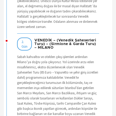
çekebileceksiniz. Unesco Dünya Kültür Mirası listesinde yer
alan, el değmemiş doğası ile bir masal diyarı Hallstatt ’da
yürüyüş yapabilecek ve doğanın tadını çıkarabileceksiniz.
Hallstatt ‘a gerçekleştirilecek tur sonrasında Venedik
bölgesi otelimize transfer. Odaların alınması ve dinlenmek
üzere serbest zaman.
VENEDİK – (Venedik Şaheserleri
2.
Turu) – (Sirmione & Garda Turu)
Gün
– MİLANO
Sabah kahvaltısı ve otelden çıkış işlemleri ardından
Milano’ya doğru yola çıkıyoruz. Yol üzerinde arzu eden
misafirlerimiz, ekstra düzenlenecek olan Venedik
Şaheserleri Turu (85 Euro – Vapuretto ve şehir giriş ücretleri
dahil) programımıza katılabilirler. Venedik‘te
gerçekleştireceğimiz turumuzun ilk bölümünde, taş ve
mermerden inşa edilerek sütunları İstanbul’dan getirilen
San Marco Meydanı, San Marco Bazilikası, ihtişam ve güç
sembolü olarak tasarlanan ve kullanılan Dükler Sarayı,
Saat Kulesi, Tövbe Köprüsü, tarihi Campanille Çan Kulesi
gibi başlıca ikonik yapıtları görecek, ardından köprüler ile
birbirine bağlanan ve dar kanallar boyu uzanan Venedik