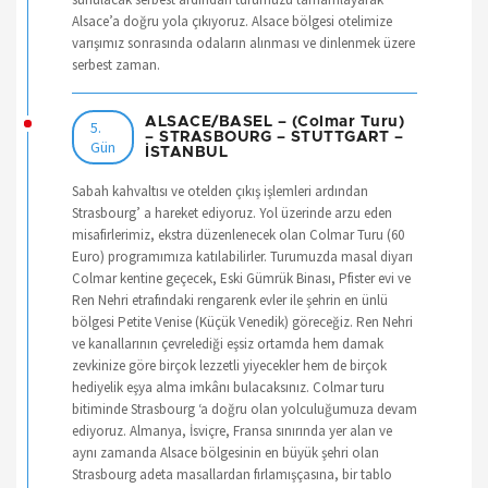
Alsace’a doğru yola çıkıyoruz. Alsace bölgesi otelimize
varışımız sonrasında odaların alınması ve dinlenmek üzere
serbest zaman.
ALSACE/BASEL – (Colmar Turu)
5.
– STRASBOURG – STUTTGART –
Gün
İSTANBUL
Sabah kahvaltısı ve otelden çıkış işlemleri ardından
Strasbourg’ a hareket ediyoruz. Yol üzerinde arzu eden
misafirlerimiz, ekstra düzenlenecek olan Colmar Turu (60
Euro) programımıza katılabilirler. Turumuzda masal diyarı
Colmar kentine geçecek, Eski Gümrük Binası, Pfister evi ve
Ren Nehri etrafındaki rengarenk evler ile şehrin en ünlü
bölgesi Petite Venise (Küçük Venedik) göreceğiz. Ren Nehri
ve kanallarının çevrelediği eşsiz ortamda hem damak
zevkinize göre birçok lezzetli yiyecekler hem de birçok
hediyelik eşya alma imkânı bulacaksınız. Colmar turu
bitiminde Strasbourg ‘a doğru olan yolculuğumuza devam
ediyoruz. Almanya, İsviçre, Fransa sınırında yer alan ve
aynı zamanda Alsace bölgesinin en büyük şehri olan
Strasbourg adeta masallardan fırlamışçasına, bir tablo