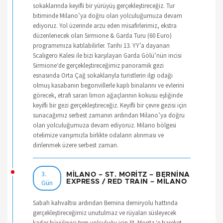
sokaklarında keyifli bir yürüyüş gerçekleştireceğiz. Tur
bitiminde Milano’ya doğru olan yolculuğumuza devam
ediyoruz. Yol üzerinde arzu eden misafirlerimiz, ekstra
düzenlenecek olan Sirmione & Garda Turu (60 Euro)
programımıza katılabilirler. Tarihi 13. YY’a dayanan
Scaligero Kalesi ile bizi karşılayan Garda Gölü’nün incisi
Sirmione‘de gerçekleştireceğimiz panoramik gezi
esnasında Orta Çağ sokaklarıyla turistlerin ilgi odağı
olmuş kasabanın begonvillerle kaplı binalarını ve evlerini
görecek, etrafı saran limon ağaçlarının kokusu eşliğinde
keyifli bir gezi gerçekleştireceğiz. Keyifli bir çevre gezisi için
sunacağımız serbest zamanın ardından Milano’ya doğru
olan yolculuğumuza devam ediyoruz. Milano bölgesi
otelimize varışımızla birlikte odaların alınması ve
dinlenmek üzere serbest zaman.
3.
MİLANO – ST. MORİTZ – BERNİNA
Gün
EXPRESS / RED TRAIN – MİLANO
Sabah kahvaltısı ardından Bernina demiryolu hattında
gerçekleştireceğimiz unutulmaz ve rüyaları süsleyecek
kadar büyüleyici tren yolculuğu için St. Moritz ‘e hareket