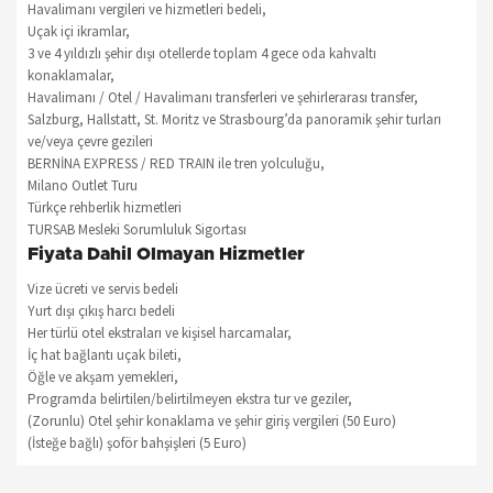
Havalimanı vergileri ve hizmetleri bedeli,
Uçak içi ikramlar,
3 ve 4 yıldızlı şehir dışı otellerde toplam 4 gece oda kahvaltı
konaklamalar,
Havalimanı / Otel / Havalimanı transferleri ve şehirlerarası transfer,
Salzburg, Hallstatt, St. Moritz ve Strasbourg’da panoramik şehir turları
ve/veya çevre gezileri
BERNİNA EXPRESS / RED TRAIN ile tren yolculuğu,
Milano Outlet Turu
Türkçe rehberlik hizmetleri
TURSAB Mesleki Sorumluluk Sigortası
Fiyata Dahil Olmayan Hizmetler
Vize ücreti ve servis bedeli
Yurt dışı çıkış harcı bedeli
Her türlü otel ekstraları ve kişisel harcamalar,
İç hat bağlantı uçak bileti,
Öğle ve akşam yemekleri,
Programda belirtilen/belirtilmeyen ekstra tur ve geziler,
(Zorunlu) Otel şehir konaklama ve şehir giriş vergileri (50 Euro)
(İsteğe bağlı) şoför bahşişleri (5 Euro)